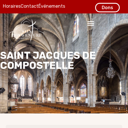
Horaires
Contact
Événements
Dons
SAINT JACQUES DE
COMPOSTELLE