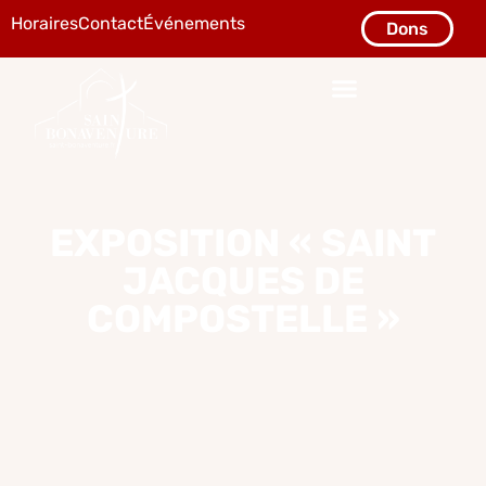
Horaires
Contact
Événements
Dons
EXPOSITION « SAINT
JACQUES DE
COMPOSTELLE »