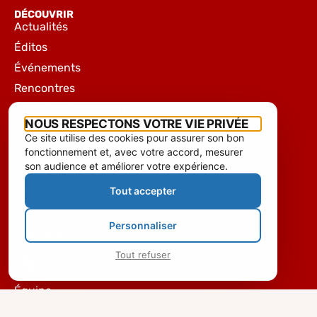
DÉCOUVRIR
Actualités
Éditos
Événements
Rencontres
Organiser un concert
NOUS RESPECTONS VOTRE VIE PRIVÉE
Les instruments de la basilique
Ce site utilise des cookies pour assurer son bon
Expositions
fonctionnement et, avec votre accord, mesurer
son audience et améliorer votre expérience.
Chapelle de l’Hôtel-Dieu
Sanctuaire
Tout accepter
Histoire
Personnaliser
À PROPOS
Contact
Tout refuser
Permanences
Équipe
Mentions légales & Confidentialité