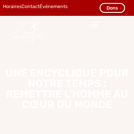
Horaires
Contact
Événements
Dons
UNE ENCYCLIQUE POUR
NOTRE TEMPS :
REMETTRE L’HOMME AU
CŒUR DU MONDE