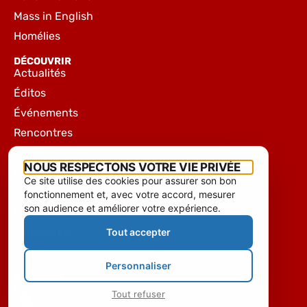
Mass in English
Homélies
DÉCOUVRIR
Actualités
Éditos
Événements
Rencontres
Organiser un concert
NOUS RESPECTONS VOTRE VIE PRIVÉE
Les instruments de la basilique
Ce site utilise des cookies pour assurer son bon
Expositions
fonctionnement et, avec votre accord, mesurer
son audience et améliorer votre expérience.
Chapelle de l’Hôtel-Dieu
Sanctuaire
Tout accepter
Histoire
Personnaliser
À PROPOS
Contact
Tout refuser