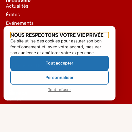
DÉCOUVRIR
Actualités
Éditos
Événements
Rencontres
NOUS RESPECTONS VOTRE VIE PRIVÉE
Organiser un concert
Ce site utilise des cookies pour assurer son bon
fonctionnement et, avec votre accord, mesurer
Les instruments de la basilique
son audience et améliorer votre expérience.
Expositions
Tout accepter
Chapelle de l’Hôtel-Dieu
Sanctuaire
Personnaliser
Histoire
Tout refuser
À PROPOS
Contact
Permanences
Équipe
Mentions légales & Confidentialité