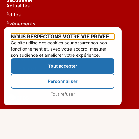
DÉCOUVRIR
Actualités
Éditos
Événements
Rencontres
NOUS RESPECTONS VOTRE VIE PRIVÉE
Organiser un concert
Ce site utilise des cookies pour assurer son bon
fonctionnement et, avec votre accord, mesurer
Les instruments de la basilique
son audience et améliorer votre expérience.
Expositions
Tout accepter
Chapelle de l’Hôtel-Dieu
Sanctuaire
Personnaliser
Histoire
Tout refuser
À PROPOS
Contact
Permanences
Équipe
Mentions légales & Confidentialité